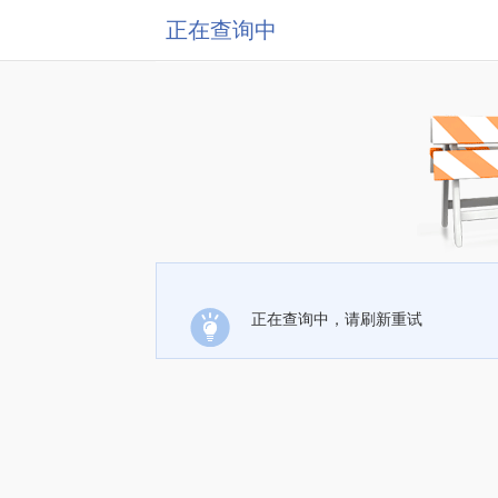
正在查询中
正在查询中，请刷新重试